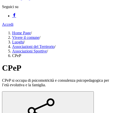
Seguici su
Accedi
Home Page
/
Vivere il comune
/
Luoghi
/
Associazioni del Terrirorio
/
Associazioni Sportive
/
CPeP
CPeP
CPeP si occupa di psicomotricità e consulenza psicopedagogica per
l’età evolutiva e la famiglia.