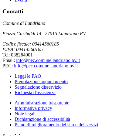
Contatti
Comune di Landriano
Piazza Garibaldi 14 27015 Landriano PV
Codice fiscale: 00414560185
P.IVA: 00414560185
Tel: 038264001
Email:
info@pec.comune.landriano.pv.it
PEC:
info@pec.comune.landriano.pv.it
Leggi le FAQ
Prenotazione appuntamento
Segnalazione disservizio
Richiesta d'assistenza
Amministrazione trasparente
Informativa privacy
Note legali
Dichiarazione di accessibilità
Piano di miglioramento del sito e dei servizi