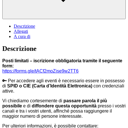
Descrizione
Allegati
A cura di
Descrizione
Posti limitati – iscrizione obbligatoria tramite il seguente
form:
https://forms.gle/tACf2moZjse9w2TT6
🔑
Per accedere agli eventi è necessario essere in possesso
di
SPID o CIE (Carta d’Identità Elettronica)
con credenziali
attive.
Vi chiediamo cortesemente di
passare parola il più
possibile
e di
diffondere questa opportunità
presso i vostri
canali e tra i vostri utenti, affinché possa raggiungere il
maggior numero di persone interessate.
Per ulteriori informazioni, è possibile contattare: