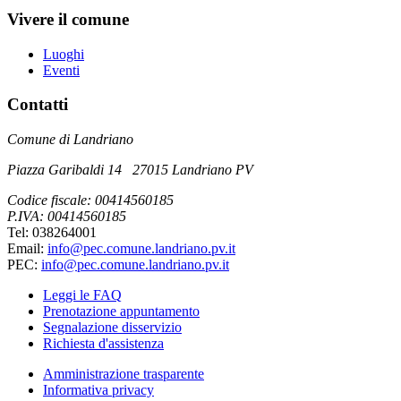
Vivere il comune
Luoghi
Eventi
Contatti
Comune di Landriano
Piazza Garibaldi 14 27015 Landriano PV
Codice fiscale: 00414560185
P.IVA: 00414560185
Tel: 038264001
Email:
info@pec.comune.landriano.pv.it
PEC:
info@pec.comune.landriano.pv.it
Leggi le FAQ
Prenotazione appuntamento
Segnalazione disservizio
Richiesta d'assistenza
Amministrazione trasparente
Informativa privacy